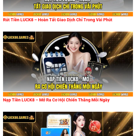
Rút Tiền LUCK8 – Hoàn Tất Giao Dịch Chỉ Trong Vài Phút
Nạp Tiền LUCK8 – Mở Ra Cơ Hội Chiến Thắng Mỗi Ngày