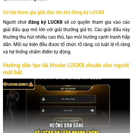
Cơ hội tham gia giải đấu lớn khi đăng ký LUCK8
Người chơi
đăng ký LUCK8
sẽ có quyền tham gia vào các
giải đấu quy mô lớn với giải thưởng giá trị. Các giải đấu này
thường thu hút nhiều cao thủ, tạo môi trường cạnh tranh hấp
dẫn. Mỗi sự kiện đều được tổ chức rõ ràng, có luật lệ rõ ràng
và hệ thống chấm điểm tự động.
Hướng dẫn tạo tài khoản LUCK8 chuẩn cho người
mới bắt