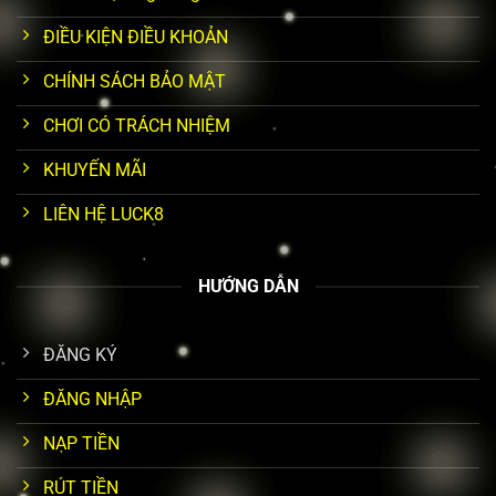
ĐIỀU KIỆN ĐIỀU KHOẢN
CHÍNH SÁCH BẢO MẬT
CHƠI CÓ TRÁCH NHIỆM
KHUYẾN MÃI
LIÊN HỆ LUCK8
HƯỚNG DẪN
ĐĂNG KÝ
ĐĂNG NHẬP
NẠP TIỀN
RÚT TIỀN