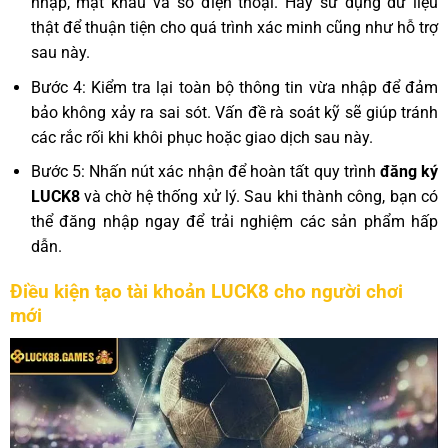
nhập, mật khẩu và số điện thoại. Hãy sử dụng dữ liệu
thật để thuận tiện cho quá trình xác minh cũng như hỗ trợ
sau này.
Bước 4: Kiểm tra lại toàn bộ thông tin vừa nhập để đảm
bảo không xảy ra sai sót. Vấn đề rà soát kỹ sẽ giúp tránh
các rắc rối khi khôi phục hoặc giao dịch sau này.
Bước 5: Nhấn nút xác nhận để hoàn tất quy trình
đăng ký
LUCK8
và chờ hệ thống xử lý. Sau khi thành công, bạn có
thể đăng nhập ngay để trải nghiệm các sản phẩm hấp
dẫn.
Điều kiện tạo tài khoản LUCK8 cho người chơi
mới