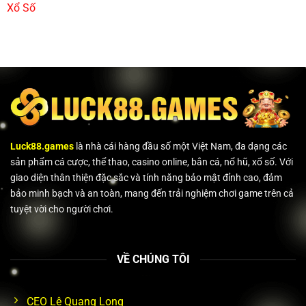
Xổ Số
Luck88.games
là nhà cái hàng đầu số một Việt Nam, đa dạng các
sản phẩm cá cược, thể thao, casino online, bắn cá, nổ hũ, xổ số. Với
giao diện thân thiện đặc sắc và tính năng bảo mật đỉnh cao, đảm
bảo minh bạch và an toàn, mang đến trải nghiệm chơi game trên cả
tuyệt vời cho người chơi.
VỀ CHÚNG TÔI
CEO Lê Quang Long