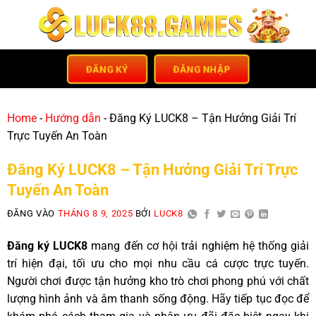
ĐĂNG KÝ
ĐĂNG NHẬP
Home
-
Hướng dẫn
-
Đăng Ký LUCK8 – Tận Hưởng Giải Trí
Trực Tuyến An Toàn
Đăng Ký LUCK8 – Tận Hưởng Giải Trí Trực
Tuyến An Toàn
ĐĂNG VÀO
THÁNG 8 9, 2025
BỞI
LUCK8
Đăng ký LUCK8
mang đến cơ hội trải nghiệm hệ thống giải
trí hiện đại, tối ưu cho mọi nhu cầu cá cược trực tuyến.
Người chơi được tận hưởng kho trò chơi phong phú với chất
lượng hình ảnh và âm thanh sống động. Hãy tiếp tục đọc để