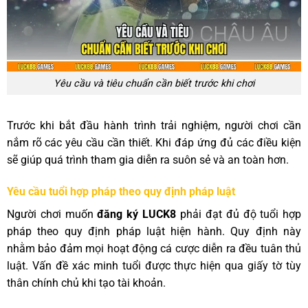
Yêu cầu và tiêu chuẩn cần biết trước khi chơi
Trước khi bắt đầu hành trình trải nghiệm, người chơi cần
nắm rõ các yêu cầu cần thiết. Khi đáp ứng đủ các điều kiện
sẽ giúp quá trình tham gia diễn ra suôn sẻ và an toàn hơn.
Yêu cầu tuổi hợp pháp theo quy định pháp luật
Người chơi muốn
đăng ký LUCK8
phải đạt đủ độ tuổi hợp
pháp theo quy định pháp luật hiện hành. Quy định này
nhằm bảo đảm mọi hoạt động cá cược diễn ra đều tuân thủ
luật. Vấn đề xác minh tuổi được thực hiện qua giấy tờ tùy
thân chính chủ khi tạo tài khoản.