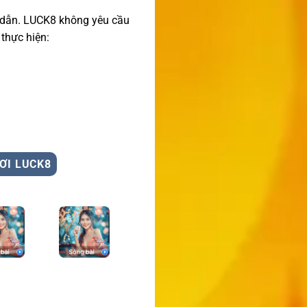
p dẫn. LUCK8 không yêu cầu
thực hiện:
ƠI LUCK8