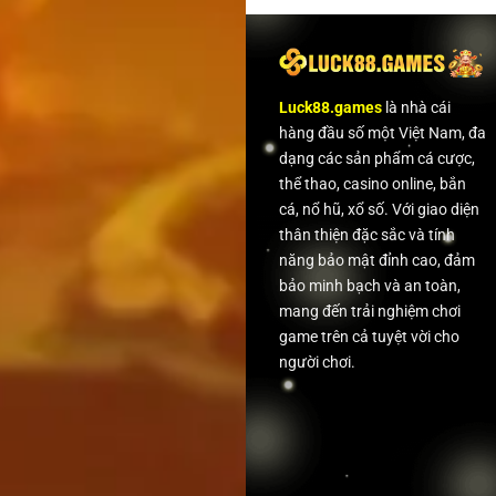
Luck88.games
là nhà cái
hàng đầu số một Việt Nam, đa
dạng các sản phẩm cá cược,
thể thao, casino online, bắn
cá, nổ hũ, xổ số. Với giao diện
thân thiện đặc sắc và tính
năng bảo mật đỉnh cao, đảm
bảo minh bạch và an toàn,
mang đến trải nghiệm chơi
game trên cả tuyệt vời cho
Bước 1: Truy Cập vào mục N
người chơi.
Bước 2: Chọn phương thức
ViettelPay
Bước 3: Nhập số tiền bạn m
Bước 4: Hệ Thống hiển thị 
Bước 5: Mở ứng dụng thanh