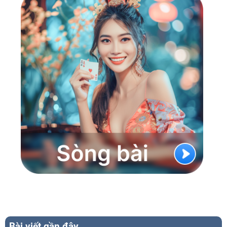
người chơi ở lại
Game bài LUCK8
không giữ người chơi bằng chiêu trò, mà
giữ bằng tốc độ xử lý, công bằng trong bàn cược và quyền
kiểm soát rõ ràng. Dưới đây là những lý do khiến người
chơi chọn ở lại sau mỗi lần vào ván.
Xử lý thắng thua cực nhanh, không giữ tiền, không chờ
xác minh:
Mỗi ván bài tại
Game bài LUCK8
được xử lý
ngay khi bài kết thúc. Kết quả hiển thị, tiền thắng cộng vào
ví trong vòng 3 giây. Không có bất kỳ thao tác nào cần
người chơi xác nhận. Bạn thắng là tiền về, đơn giản và dứt
khoát.
Chia phòng theo cấp cược, không để vốn nhỏ gặp tay lớn:
Người chơi được lựa chọn phòng rõ ràng theo mức cược từ
thấp đến cao. Ai mới bắt đầu có thể chọn phòng nhỏ để
giữ vốn, ai đã quen chiến thuật có thể bước vào bàn lớn để
thắng mạnh. Không có sự trộn lẫn giữa người chơi mới và
cao thủ trong cùng một bàn.
Bài viết gần đây