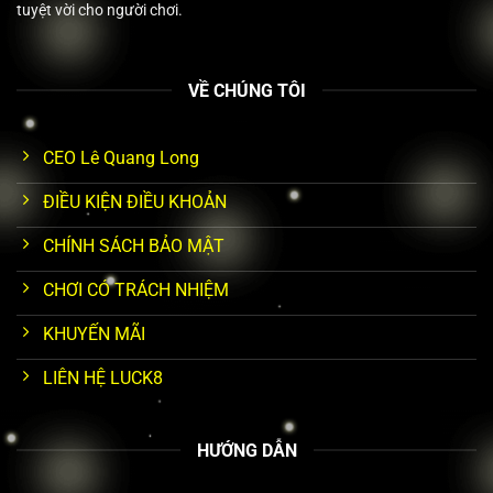
tuyệt vời cho người chơi.
VỀ CHÚNG TÔI
CEO Lê Quang Long
ĐIỀU KIỆN ĐIỀU KHOẢN
CHÍNH SÁCH BẢO MẬT
CHƠI CÓ TRÁCH NHIỆM
KHUYẾN MÃI
LIÊN HỆ LUCK8
HƯỚNG DẪN