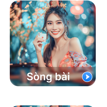
chơi thường nhận 0.5%, VIP nhận đến 1.5%. Không giới hạn
số tiền hoàn, không bị ràng buộc theo tuần.
Tặng mã cược khi đủ lượt chơi
Chơi đủ 20 ván trong ngày tại chuyên mục
Game bài
LUCK8
, hệ thống sẽ gửi mã cược từ 50.000 đến 500.000
VNĐ. Mã có thể dùng ngay trong lần chơi kế tiếp mà không
cần rollover. Đây là hình thức thưởng cho người chơi thật,
không phải chiêu giữ chân bằng thông báo.
Thưởng nạp lại trong ngày dành riêng cho game bài
Mỗi lần nạp trong ngày được cộng thêm 10% đến 20% nếu
chọn chơi. Ưu đãi này được kích hoạt tự động và không
yêu cầu điều kiện phức tạp. Dù là lần nạp thứ ba trong
ngày, bạn vẫn nhận thưởng như lần đầu.
Hướng dẫn vào chơi Game bài LUCK8 nhanh gọn