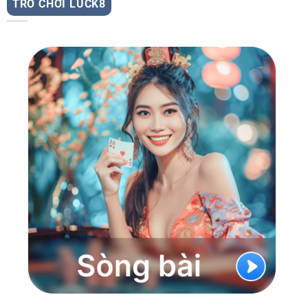
TRÒ CHƠI LUCK8