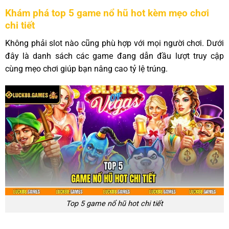
Khám phá top 5 game nổ hũ hot kèm mẹo chơi
chi tiết
Không phải slot nào cũng phù hợp với mọi người chơi. Dưới
đây là danh sách các game đang dẫn đầu lượt truy cập
cùng mẹo chơi giúp bạn nâng cao tỷ lệ trúng.
Top 5 game nổ hũ hot chi tiết