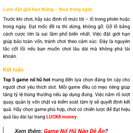
Luôn đặt giới hạn thắng – thua trong ngày
Trước khi chơi, hãy xác định rõ mức lời – lỗ trong phiên hoặc
trong ngày. Đạt mốc đề ra thì dừng, không gỡ. Gỡ lỗ bằng
cách cược lớn là sai lầm phổ biến nhất. Việc đặt giới hạn
giúp bảo toàn vốn, tránh chơi theo cảm xúc. Đây là nguyên
tắc cốt lõi nếu bạn muốn chơi lâu dài mà không phá tài
khoản.
Kết luận
Top 5 game nổ hũ hot
mang đến lựa chọn đáng tin cậy cho
người chơi yêu thích slot. Mỗi game đều có mẹo riêng giúp
tăng tỷ lệ trúng thưởng nếu áp dụng đúng. Việc nắm rõ lượt
quay, quản lý vốn chặt và kiểm soát tâm lý sẽ quyết định kết
quả. Hãy chọn game phù hợp, chơi có chiến lược để đạt hiệu
quả lâu dài tại trang
LUCK8 money
.
Xem thêm:
Game Nổ Hũ Nào Dễ Ăn
?