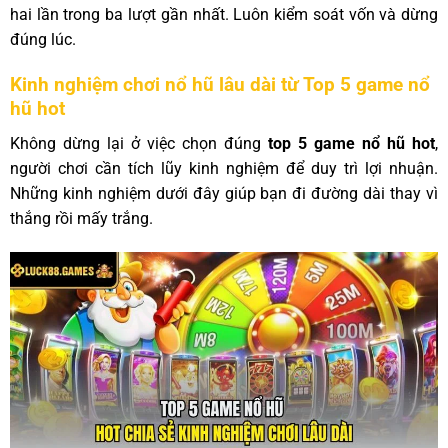
hai lần trong ba lượt gần nhất. Luôn kiểm soát vốn và dừng
đúng lúc.
Kinh nghiệm chơi nổ hũ lâu dài từ Top 5 game nổ
hũ hot
Không dừng lại ở việc chọn đúng
top 5 game nổ hũ hot
,
người chơi cần tích lũy kinh nghiệm để duy trì lợi nhuận.
Những kinh nghiệm dưới đây giúp bạn đi đường dài thay vì
thắng rồi mấy trắng.