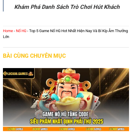
Khám Phá Danh Sách Trò Chơi Hút Khách
Home
-
Nổ Hũ
-
Top 5 Game Nổ Hũ Hot Nhất Hiện Nay Và Bí Kíp Ẵm Thưởng
Lớn
BÀI CÙNG CHUYÊN MỤC