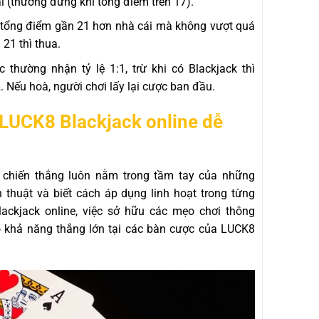
i (thường đứng khi tổng điểm trên 17).
ó tổng điểm gần 21 hơn nhà cái mà không vượt quá
 21 thì thua.
thường nhận tỷ lệ 1:1, trừ khi có Blackjack thì
. Nếu hoà, người chơi lấy lại cược ban đầu.
 LUCK8 Blackjack online dễ
 chiến thắng luôn nằm trong tầm tay của những
 thuật và biết cách áp dụng linh hoạt trong từng
blackjack online, việc sở hữu các mẹo chơi thông
 khả năng thắng lớn tại các bàn cược của LUCK8