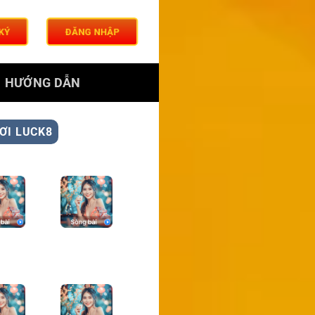
KÝ
ĐĂNG NHẬP
HƯỚNG DẪN
ƠI LUCK8