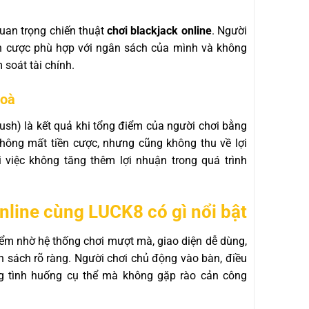
uan trọng chiến thuật
chơi blackjack online
. Người
iền cược phù hợp với ngân sách của mình và không
soát tài chính.
hoà
ush) là kết quả khi tổng điểm của người chơi bằng
không mất tiền cược, nhưng cũng không thu về lợi
 việc không tăng thêm lợi nhuận trong quá trình
nline cùng LUCK8 có gì nổi bật
ểm nhờ hệ thống chơi mượt mà, giao diện dễ dùng,
h sách rõ ràng. Người chơi chủ động vào bàn, điều
ng tình huống cụ thể mà không gặp rào cản công