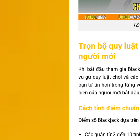
Tổn
Trọn bộ quy luật
người mới
Khi bắt đầu tham gia Black
vu gữ quy luật chơi và các
bạn tự tin hơn trong từng 
biến của người mới bắt đầu
Cách tính điểm chuẩn
Điểm số Blackjack dựa trên
Các quân từ 2 đến 10 tính