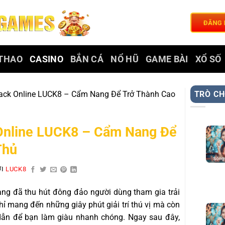
ĐĂNG 
 THAO
CASINO
BẮN CÁ
NỔ HŨ
GAME BÀI
XỔ SỐ
jack Online LUCK8 – Cẩm Nang Để Trở Thành Cao
TRÒ CH
 Online LUCK8 – Cẩm Nang Để
Thủ
ỞI
LUCK8
ng đã thu hút đông đảo người dùng tham gia trải
 mang đến những giây phút giải trí thú vị mà còn
dẫn để bạn làm giàu nhanh chóng. Ngay sau đây,