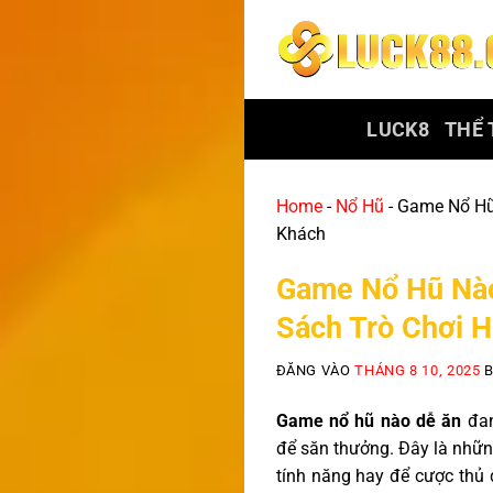
LUCK8
THỂ
Home
-
Nổ Hũ
-
Game Nổ Hũ
Khách
Game Nổ Hũ Nà
Sách Trò Chơi H
ĐĂNG VÀO
THÁNG 8 10, 2025
Game nổ hũ nào dễ ăn
đan
để săn thưởng. Đây là những
tính năng hay để cược thủ 