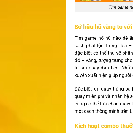
Tìm game nổ
Sở hữu hũ vàng to vớ
Tìm game nổ hũ nào dễ ăn
cách phát lộc Trung Hoa –
đặc biệt có thể thu về ph
đỏ – vàng, tượng trưng cho
từ lần quay đầu tiên. Nhữ
xuyên xuất hiện giúp người
Đặc biệt khi quay trúng ba 
quay miễn phí và nhân hệ số
cũng có thể lựa chọn quay t
một cách thông minh trên 
Kích hoạt combo thưở