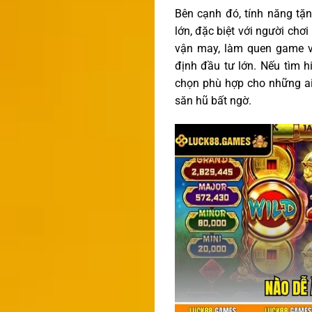
Bên cạnh đó, tính năng tặ
lớn, đặc biệt với người chơ
vận may, làm quen game và
định đầu tư lớn. Nếu tìm 
chọn phù hợp cho những ai
săn hũ bất ngờ.