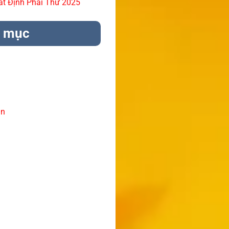
t Định Phải Thử 2025
 mục
ẫn