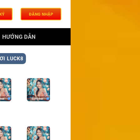
KÝ
ĐĂNG NHẬP
HƯỚNG DẪN
ƠI LUCK8