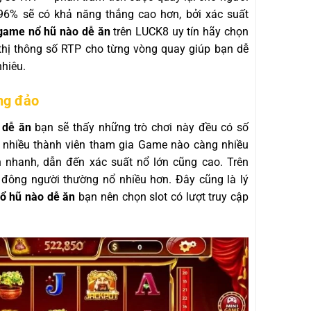
 96% sẽ có khả năng thắng cao hơn, bởi xác suất
game nổ hũ nào dễ ăn
trên LUCK8 uy tín hãy chọn
hị thông số RTP cho từng vòng quay giúp bạn dễ
hiêu.
ng đảo
 dễ ăn
bạn sẽ thấy những trò chơi này đều có số
 nhiều thành viên tham gia Game nào càng nhiều
ch nhanh, dẫn đến xác suất nổ lớn cũng cao. Trên
đông người thường nổ nhiều hơn. Đây cũng là lý
ổ hũ nào dễ ăn
bạn nên chọn slot có lượt truy cập