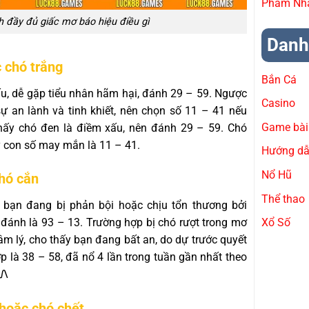
Phẩm Nhấ
ch đầy đủ giấc mơ báo hiệu điều gì
Danh
 chó trắng
Bắn Cá
u, dễ gặp tiểu nhân hãm hại, đánh 29 – 59. Ngược
Casino
sự an lành và tinh khiết, nên chọn số 11 – 41 nếu
Game bài
hấy chó đen là điềm xấu, nên đánh 29 – 59. Chó
ý con số may mắn là 11 – 41.
Hướng d
Nổ Hũ
hó cắn
Thể thao
 bạn đang bị phản bội hoặc chịu tổn thương bởi
Xổ Số
 đánh là 93 – 13. Trường hợp bị chó rượt trong mơ
âm lý, cho thấy bạn đang bất an, do dự trước quyết
 là 38 – 58, đã nổ 4 lần trong tuần gần nhất theo
ꁅᏁ
hoặc chó chết