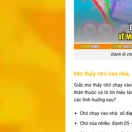
Đánh lô ch
Mơ thấy chó vào nhà,
Giấc mơ thấy chó chạy vào
thân thuộc và là tín hiệu tà
các tình huống sau?
Chó chạy vào nhà: số đẹ
Chó sủa nhiều: đánh 05 