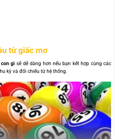
ầu từ giấc mơ
con gì
sẽ dễ dàng hơn nếu bạn kết hợp cùng các
hu kỳ và đối chiếu từ hệ thống.