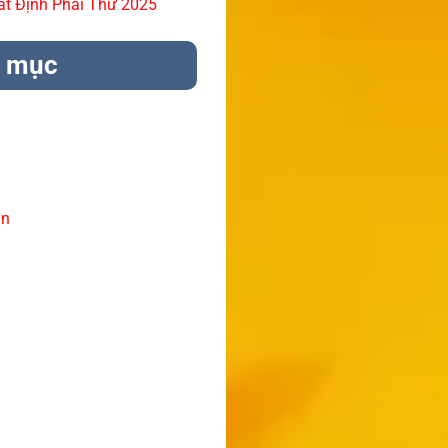
t Định Phải Thử 2025
 mục
ẫn