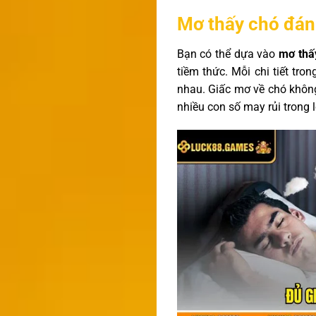
Mơ thấy chó đánh
Bạn có thể dựa vào
mơ thấ
tiềm thức. Mỗi chi tiết t
nhau. Giấc mơ về chó không
nhiều con số may rủi trong l