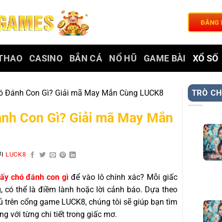
ĐĂNG 
 THAO
CASINO
BẮN CÁ
NỔ HŨ
GAME BÀI
XỔ SỐ
ó Đánh Con Gì? Giải mã May Mắn Cùng LUCK8
TRÒ CH
nh Con Gì? Giải mã May Mắn
ỞI
LUCK8
ấy chó đánh con gì
để vào lô chính xác? Mỗi giấc
 có thể là điềm lành hoặc lời cảnh báo. Dựa theo
ủ trên cổng game LUCK8, chúng tôi sẽ giúp bạn tìm
 với từng chi tiết trong giấc mơ.