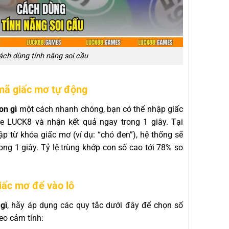
ách dùng tính năng soi cầu
 mã giấc mơ tự động
on gì
một cách nhanh chóng, bạn có thể nhập giấc
 LUCK8 và nhận kết quả ngay trong 1 giây. Tại
p từ khóa giấc mơ (ví dụ: “chó đen”), hệ thống sẽ
rong 1 giây. Tỷ lệ trùng khớp con số cao tới 78% so
giấc mơ để vào lô
gì
, hãy áp dụng các quy tắc dưới đây để chọn số
eo cảm tính: